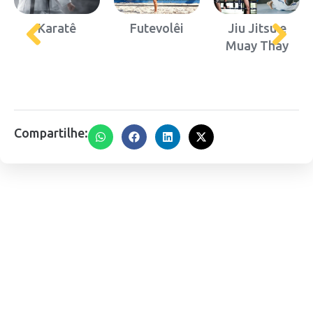
Karatê
Futevolêi
Jiu Jitsu e
Muay Thay
Compartilhe:
ASSOCIE-SE
Seja sócio do