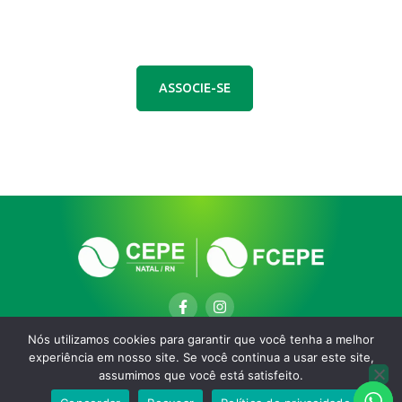
CEPE Natal
Venha viver momentos incríveis com a
gente!
ASSOCIE-SE
Nós utilizamos cookies para garantir que você tenha a melhor
experiência em nosso site. Se você continua a usar este site,
assumimos que você está satisfeito.
Copyright © 2025. Desenvolvido por Rodrigo Gonçalves