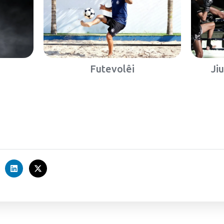
Futevolêi
Ji